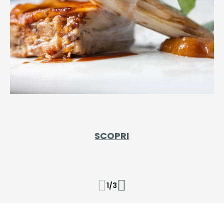
SCOPRI
1
/
3